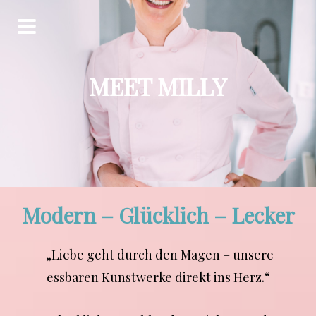
Skip
to
content
MEET MILLY
Modern – Glücklich – Lecker
„Liebe geht durch den Magen – unsere
essbaren Kunstwerke direkt ins Herz.“